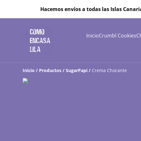
Hacemos envíos a todas las Islas Canari
Inicio
Crumbl Cookies
C
Inicio
/
Productos
/
SugarPapi
/
Crema Chocante