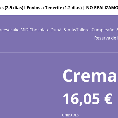
as (2-5 días) l Envíos a Tenerife (1-2 días) | NO REALI
heesecake MIDI
Chocolate Dubái & más
Talleres
Cumpleaños
Reserva de
Crema
16,05 €
UNIDADES