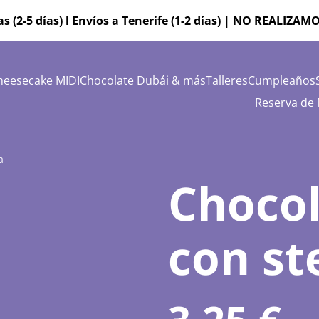
as (2-5 días) l Envíos a Tenerife (1-2 días) | NO REALI
heesecake MIDI
Chocolate Dubái & más
Talleres
Cumpleaños
Reserva de
a
Chocol
con st