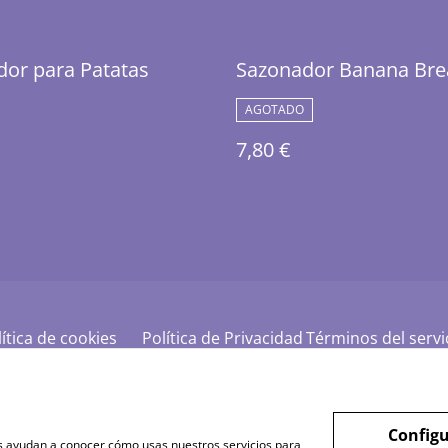
or para Patatas
Sazonador Banana Bre
AGOTADO
7,80 €
ítica de cookies
Política de Privacidad
Términos del servi
Configu
nos ayudan a conocer cómo usas nuestros servicios para