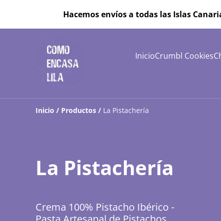
Hacemos envíos a todas las Islas Canari
Inicio
Crumbl Cookies
C
Inicio
/
Productos
/
La Pistachería
La Pistachería
Crema 100% Pistacho Ibérico -
Pasta Artesanal de Pistachos