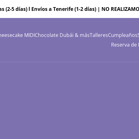
as (2-5 días) l Envíos a Tenerife (1-2 días) | NO REALI
heesecake MIDI
Chocolate Dubái & más
Talleres
Cumpleaños
Reserva de