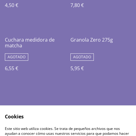
4,50 €
7,80 €
Cuchara medidora de
Granola Zero 275g
matcha
AGOTADO
AGOTADO
6,55 €
5,95 €
Cookies
Política de envíos
Política de cookies
Este sitio web utiliza cookies. Se trata de pequeños archivos que nos
Política de Privacidad
Términos del servicio
ayudan a conocer cómo usas nuestros servicios para que podamos hacer