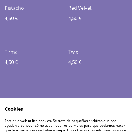
Pistacho
Red Velvet
4,50 €
4,50 €
Tirma
Twix
4,50 €
4,50 €
Cookies
Política de envíos
Política de cookies
Este sitio web utiliza cookies. Se trata de pequeños archivos que nos
Política de Privacidad
Términos del servicio
ayudan a conocer cómo usas nuestros servicios para que podamos hacer
Aviso legal
que tu experiencia sea todavía mejor. Encontrarás más información sobre