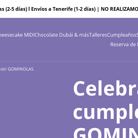
as (2-5 días) l Envíos a Tenerife (1-2 días) | NO REALI
heesecake MIDI
Chocolate Dubái & más
Talleres
Cumpleaños
Reserva de
años! GOMINOLAS
Celebr
cumpl
GOMI