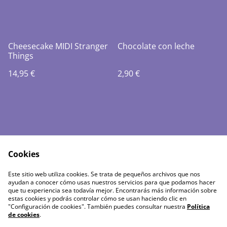
Cheesecake MIDI Stranger
Chocolate con leche
Things
14,95 €
2,90 €
Cookies
Política de envíos
Política de cookies
Este sitio web utiliza cookies. Se trata de pequeños archivos que nos
Política de Privacidad
Términos del servicio
ayudan a conocer cómo usas nuestros servicios para que podamos hacer
Aviso legal
que tu experiencia sea todavía mejor. Encontrarás más información sobre
estas cookies y podrás controlar cómo se usan haciendo clic en
"Configuración de cookies". También puedes consultar nuestra
Política
de cookies
.